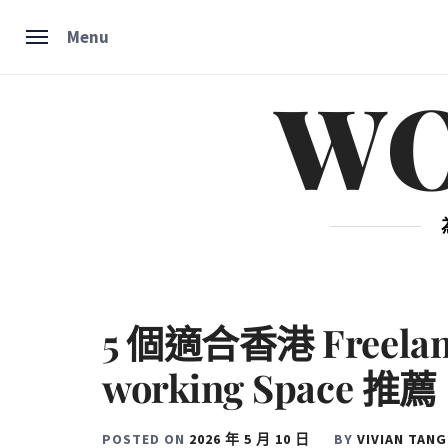
Skip
Menu
to
content
W
5 個適合香港 Freela
working Space 推薦
POSTED ON
2026 年 5 月 10 日
BY
VIVIAN TANG