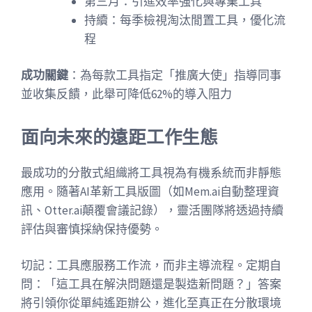
第三月：引進效率強化與專業工具
持續：每季檢視淘汰閒置工具，優化流
程
成功關鍵
：為每款工具指定「推廣大使」指導同事
並收集反饋，此舉可降低62%的導入阻力
面向未來的遠距工作生態
最成功的分散式組織將工具視為有機系統而非靜態
應用。隨著AI革新工具版圖（如Mem.ai自動整理資
訊、Otter.ai顛覆會議記錄），靈活團隊將透過持續
評估與審慎採納保持優勢。
切記：工具應服務工作流，而非主導流程。定期自
問：「這工具在解決問題還是製造新問題？」答案
將引領你從單純遙距辦公，進化至真正在分散環境