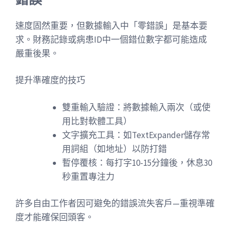
速度固然重要，但數據輸入中「零錯誤」是基本要
求。財務記錄或病患ID中一個錯位數字都可能造成
嚴重後果。
提升準確度的技巧
雙重輸入驗證：將數據輸入兩次（或使
用比對軟體工具）
文字擴充工具：如TextExpander儲存常
用詞組（如地址）以防打錯
暫停覆核：每打字10-15分鐘後，休息30
秒重置專注力
許多自由工作者因可避免的錯誤流失客戶—重視準確
度才能確保回頭客。