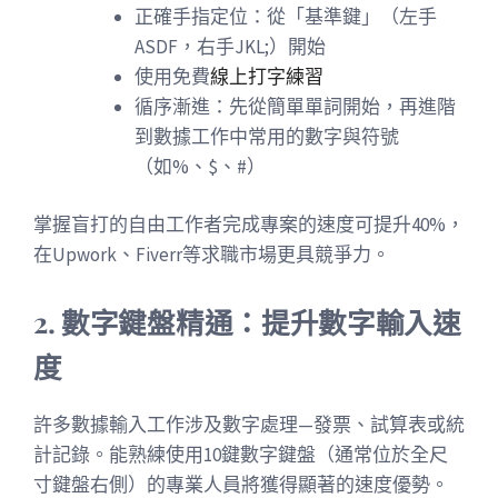
正確手指定位：從「基準鍵」（左手
ASDF，右手JKL;）開始
使用免費
線上打字練習
循序漸進：先從簡單單詞開始，再進階
到數據工作中常用的數字與符號
（如%、$、#）
掌握盲打的自由工作者完成專案的速度可提升40%，
在Upwork、Fiverr等求職市場更具競爭力。
2. 數字鍵盤精通：提升數字輸入速
度
許多數據輸入工作涉及數字處理—發票、試算表或統
計記錄。能熟練使用10鍵數字鍵盤（通常位於全尺
寸鍵盤右側）的專業人員將獲得顯著的速度優勢。