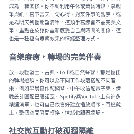
成為一種奢侈。你不妨利用午休或黃昏時段，拿起
筆與紙，寫下當天一句心得、對某件事的觀察，或
是為明天列個期望清單。這類手寫練習不需完美文
筆，重點在於讓你重新感受自己與時間的關係。這
也是一種極有療癒效果的情緒整理方式。
音樂療癒，轉場的完美伴奏
放一段輕爵士、古典、Lo-fi或自然聲響，都是極佳
的轉場選項。你可以為不同工作段落搭配不同音
樂，例如早晨寫作配鋼琴，中午收信配電子樂，傍
晚設計圖配巴薩諾瓦。Spotify與YouTube上有許多
精選清單，也可自己依喜好建立播放順序。耳機戴
上，整個空間瞬間轉換，情緒也跟著過場。
社交微互動打破孤獨隔離