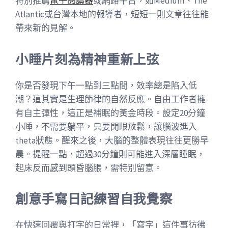
特別推薦
電子閱讀器
或網路平台，如Medium、The
Atlantic或台灣本地的報導者，短短一則文章往往能
帶來新的見解。
小睡片刻為精神重新上弦
你是否發現下午一點到三點間，效率總是陷入低
潮？這其實是生理節律的自然反應。自由工作者擁
有自主彈性，這正是補眠的黃金時段。設定20分鐘
小睡，不需要躺平，只要閉眼放鬆，讓腦波進入
theta狀態。醒來之後，大腦的整體表現往往更勝早
晨。提醒一點，超過30分鐘則可能進入深層睡眠，
起床反而感到頭昏腦脹，需特別留意。
創意手寫日記練習自我覺察
在快速回覆與打字的日常裡，「寫字」這件事彷彿