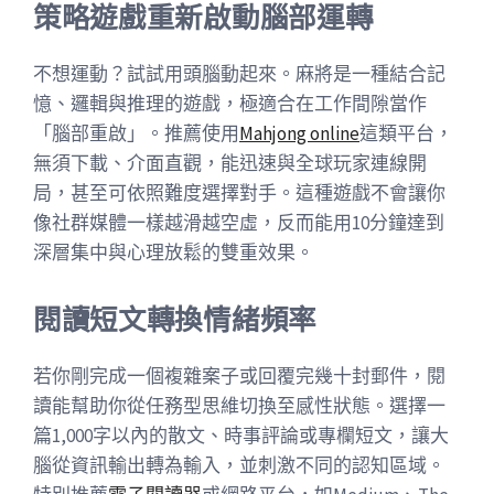
策略遊戲重新啟動腦部運轉
不想運動？試試用頭腦動起來。麻將是一種結合記
憶、邏輯與推理的遊戲，極適合在工作間隙當作
「腦部重啟」。推薦使用
Mahjong online
這類平台，
無須下載、介面直觀，能迅速與全球玩家連線開
局，甚至可依照難度選擇對手。這種遊戲不會讓你
像社群媒體一樣越滑越空虛，反而能用10分鐘達到
深層集中與心理放鬆的雙重效果。
閱讀短文轉換情緒頻率
若你剛完成一個複雜案子或回覆完幾十封郵件，閱
讀能幫助你從任務型思維切換至感性狀態。選擇一
篇1,000字以內的散文、時事評論或專欄短文，讓大
腦從資訊輸出轉為輸入，並刺激不同的認知區域。